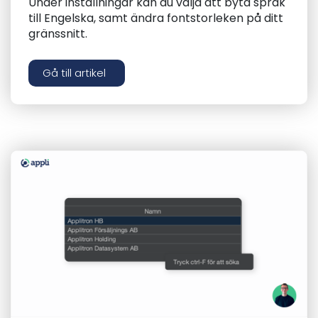
Under inställningar kan du välja att byta språk
till Engelska, samt ändra fontstorleken på ditt
gränssnitt.
Gå till artikel