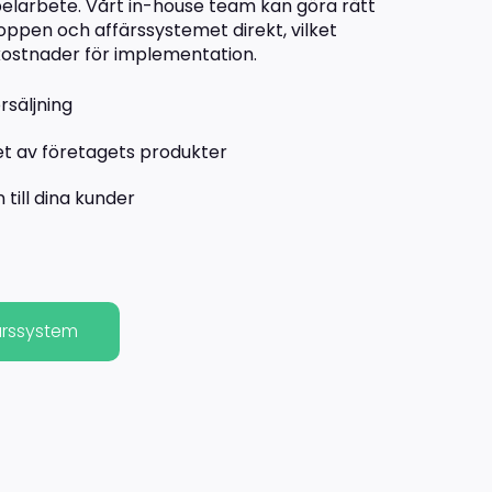
elarbete. Vårt in-house team kan göra rätt
ppen och affärssystemet direkt, vilket
kostnader för implementation.
rsäljning
et av företagets produkter
 till dina kunder
ärssystem