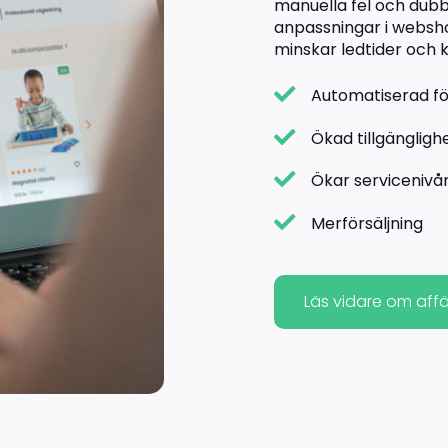
manuella fel och dubb
anpassningar i websho
minskar ledtider och 
Automatiserad fö
Ökad tillgängligh
Ökar servicenivån
Merförsäljning
Läs vidare om aff