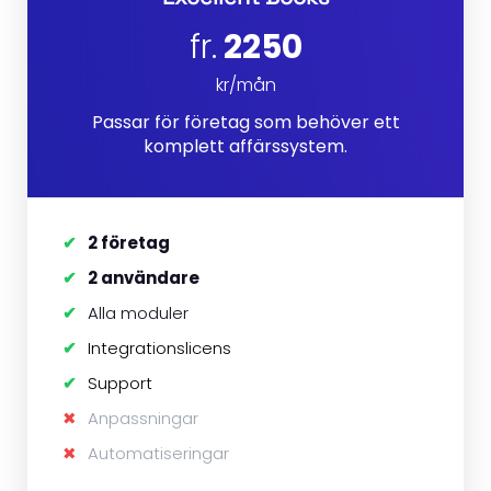
fr.
2250
kr/mån
Passar för företag som behöver ett
komplett affärssystem.
2 företag
2 användare
Alla moduler
Integrationslicens
Support
Anpassningar
Automatiseringar