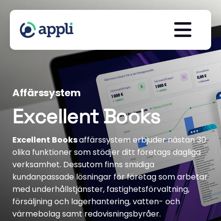
Affärssystem
Excellent Books
Excellent Books
affärssystem erbjuder nästan 30
olika funktioner som stödjer ditt företags dagliga
verksamhet. Dessutom finns smidiga
kundanpassade lösningar för företag som arbetar
med underhållstjänster, fastighetsförvaltning,
försäljning och lagerhantering, vatten- och
värmebolag samt redovisningsbyråer.