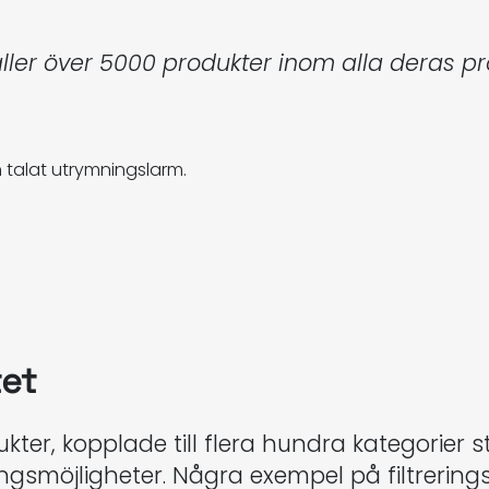
ller över 5000 produkter inom alla deras 
h talat utrymningslarm.
et
er, kopplade till flera hundra kategorier s
smöjligheter. Några exempel på filtreringsalte