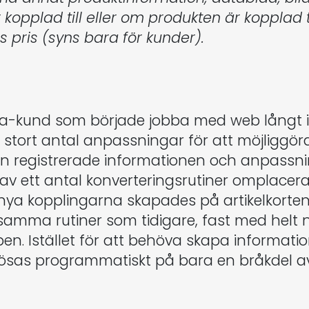
 kopplad till eller om produkten är kopplad t
 pris (syns bara för kunder).
sa-kund som började jobba med web långt
t stort antal anpassningar för att möjliggör
n registrerade informationen och anpassning
v ett antal konverteringsrutiner omplacerad
de nya kopplingarna skapades på artikelkor
samma rutiner som tidigare, fast med helt ny
n. Istället för att behöva skapa information
ösas programmatiskt på bara en bråkdel av 