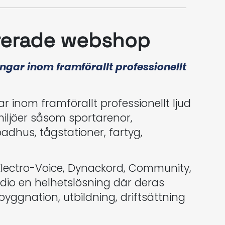
grerade webshop
gar inom framförallt professionellt
inom framförallt professionellt ljud
miljöer såsom sportarenor,
badhus, tågstationer, fartyg,
Electro-Voice, Dynackord, Community,
dio en helhetslösning där deras
yggnation, utbildning, driftsättning