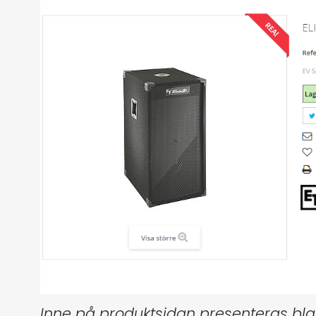
Inne på produktsidan presenteras blan