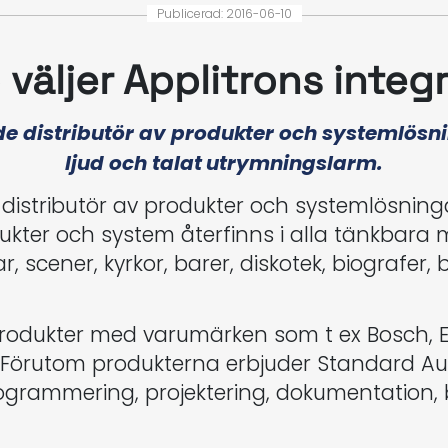
Publicerad: 2016-06-10
 väljer Applitrons inte
distributör av produkter och systemlösnin
ljud och talat utrymningslarm.
stributör av produkter och systemlösningar 
kter och system återfinns i alla tänkbara 
, scener, kyrkor, barer, diskotek, biografer, 
sprodukter med varumärken som t ex Bosch, 
 Förutom produkterna erbjuder Standard Au
ogrammering, projektering, dokumentation, b