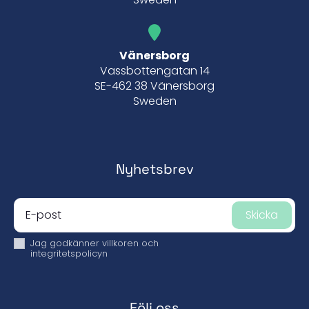
Vänersborg
Vassbottengatan 14
SE-462 38 Vänersborg
Sweden
Nyhetsbrev
Skicka
Jag godkänner
villkoren och
integritetspolicyn
Följ oss