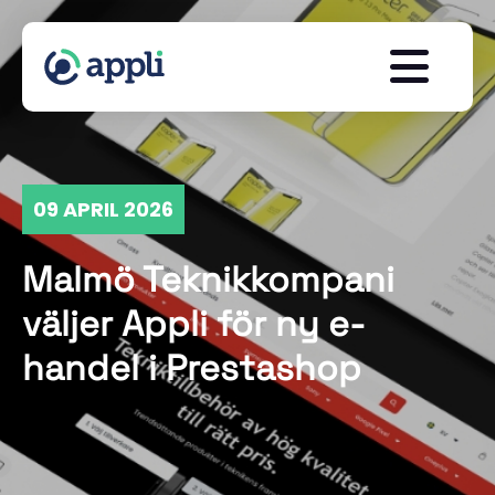
09 APRIL 2026
Malmö Teknikkompani
väljer Appli för ny e-
handel i Prestashop