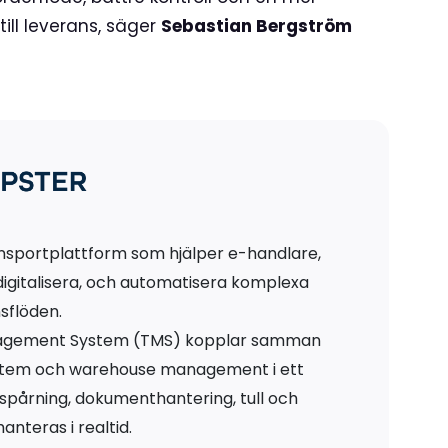
ill leverans, säger
Sebastian Bergström
ansportplattform som hjälper e-handlare,
igitalisera, och automatisera komplexa
sflöden.
nagement System (TMS) kopplar samman
system och warehouse management i ett
pårning, dokumenthantering, tull och
anteras i realtid.