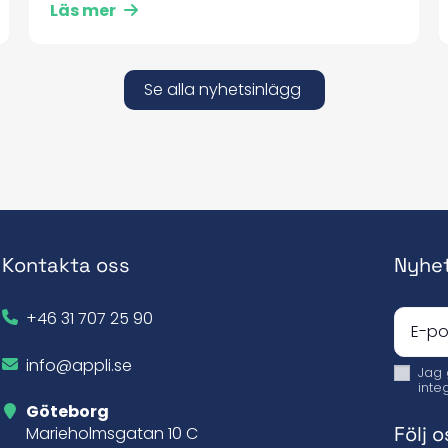
Läs mer
Se alla nyhetsinlägg
Kontakta oss
Nyhe
+46 31 707 25 90
info@appli.se
Jag
inte
Göteborg
Följ o
Marieholmsgatan 10 C