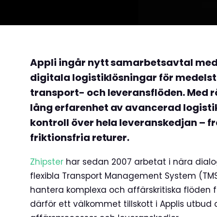
Appli ingår nytt samarbetsavtal med 
digitala logistiklösningar för medel
transport- och leveransflöden. Med rö
lång erfarenhet av avancerad logistik
kontroll över hela leveranskedjan – fr
friktionsfria returer.
Zhipster
har sedan 2007 arbetat i nära dialog
flexibla Transport Management System (TMS
hantera komplexa och affärskritiska flöden fö
därför ett välkommet tillskott i Applis utbud