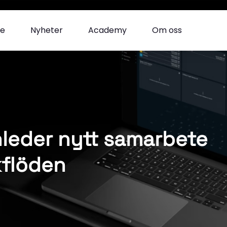
se
Nyheter
Academy
Om oss
nleder nytt samarbete
kflöden