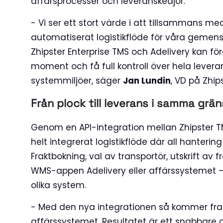
affärsprocesser och leveranskedjor.
- Vi ser ett stort värde i att tillsammans 
automatiserat logistikflöde för våra geme
Zhipster Enterprise TMS och Adelivery kan f
moment och få full kontroll över hela leveran
systemmiljöer, säger
Jan Lundin
, VD på Zhips
Från plock till leverans i samma grän
Genom en API-integration mellan Zhipster 
helt integrerat logistikflöde där all hanterin
Fraktbokning, val av transportör, utskrift av 
WMS-appen Adelivery eller affärssystemet 
olika system.
- Med den nya integrationen så kommer fraktb
affärssystemet. Resultatet är ett snabbare o