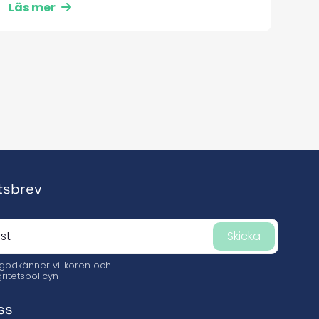
Läs mer
tsbrev
Skicka
 godkänner
villkoren och
gritetspolicyn
ss