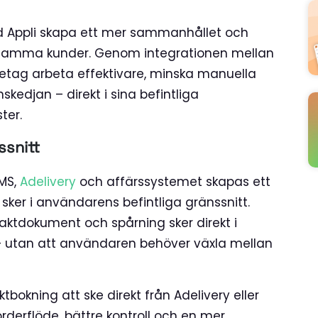
med Appli skapa ett mer sammanhållet och
nsamma kunder. Genom integrationen mellan
öretag arbeta effektivare, minska manuella
skedjan – direkt i sina befintliga
ter.
ssnitt
TMS,
Adelivery
och affärssystemet skapas ett
g sker i användarens befintliga gränssnitt.
fraktdokument och spårning sker direkt i
– utan att användaren behöver växla mellan
okning att ske direkt från Adelivery eller
rderflöde, bättre kontroll och en mer