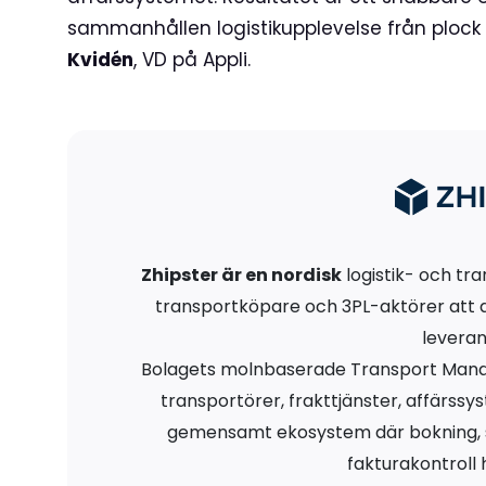
sammanhållen logistikupplevelse från plock t
Kvidén
, VD på Appli.
Zhipster är en nordisk
logistik- och tr
transportköpare och 3PL-aktörer att d
leveran
Bolagets molnbaserade Transport Ma
transportörer, frakttjänster, affärs
gemensamt ekosystem där bokning, s
fakturakontroll h