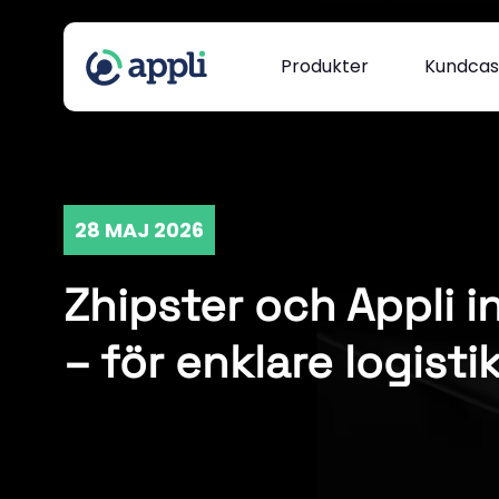
Produkter
Kundca
28 MAJ 2026
Zhipster och Appli i
– för enklare logisti