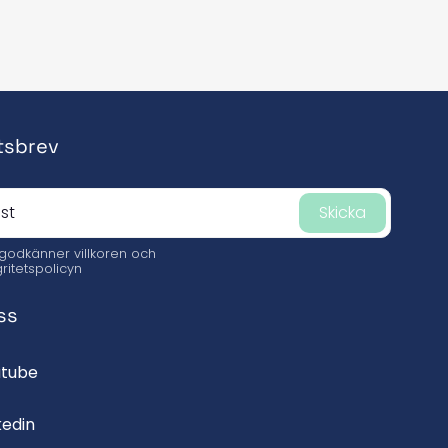
tsbrev
Skicka
 godkänner
villkoren och
gritetspolicyn
ss
utube
kedin