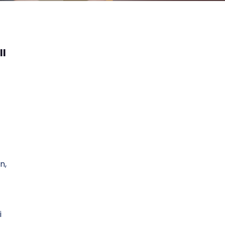
ll
n,
i