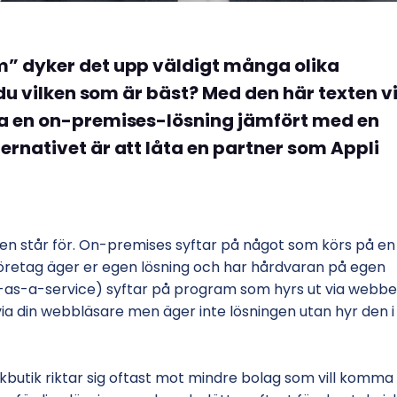
m” dyker det upp väldigt många olika
 du vilken som är bäst? Med den här texten vi
ja en on-premises-lösning jämfört med en
ernativet är att låta en partner som Appli
pen står för. On-premises syftar på något som körs på en
öretag äger er egen lösning och har hårdvaran på egen
e-as-a-service) syftar på program som hyrs ut via webbe
 din webbläsare men äger inte lösningen utan hyr den i
butik riktar sig oftast mot mindre bolag som vill komma 