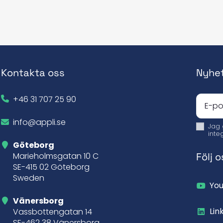
Kontakta oss
Nyhe
+46 31 707 25 90
info@appli.se
Jag
inte
Göteborg
Följ o
Marieholmsgatan 10 C
SE-415 02 Göteborg
Sweden
Yo
Vänersborg
Lin
Vassbottengatan 14
SE-462 38 Vänersborg