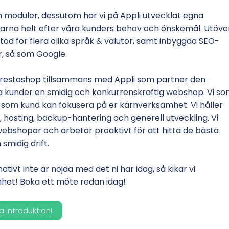
h moduler, dessutom har vi på Appli utvecklat egna
rna helt efter våra kunders behov och önskemål. Utöve
töd för flera olika språk & valutor, samt inbyggda SEO-
r, så som Google.
Prestashop tillsammans med Appli som partner den
a kunder en smidig och konkurrenskraftig webshop. Vi s
i som kund kan fokusera på er kärnverksamhet. Vi håller
 hosting, backup-hantering och generell utveckling. Vi
webshopar och arbetar proaktivt för att hitta de bästa
smidig drift.
ivt inte är nöjda med det ni har idag, så kikar vi
het! Boka ett möte redan idag!
a introduktion!