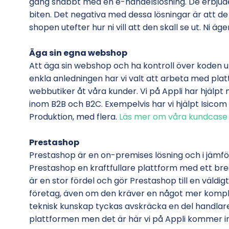
gång snabbt med en e-handelslösning. De erbjuder
biten. Det negativa med dessa lösningar är att d
shopen utefter hur ni vill att den skall se ut. Ni 
Äga sin egna webshop
Att äga sin webshop och ha kontroll över koden ut
enkla anledningen har vi valt att arbeta med pla
webbutiker åt våra kunder. Vi på Appli har hjäl
inom B2B och B2C. Exempelvis har vi hjälpt Isicom
Produktion, med flera.
Läs mer om våra kundcase 
Prestashop
Prestashop är en on-premises lösning och i jämför
Prestashop en kraftfullare plattform med ett bre
är en stor fördel och gör Prestashop till en väld
företag, även om den kräver en något mer komple
teknisk kunskap tyckas avskräcka en del handlare 
plattformen men det är här vi på Appli kommer in 