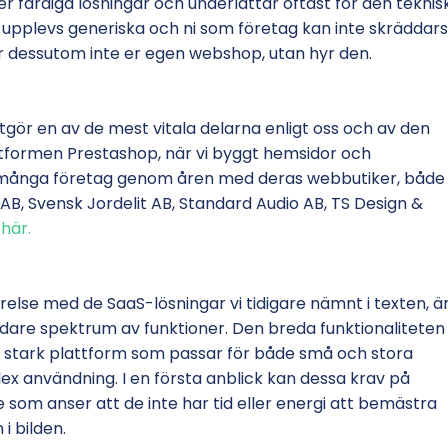
 färdiga lösningar och underlättar oftast för den teknis
e upplevs generiska och ni som företag kan inte skräddar
äger dessutom inte er egen webshop, utan hyr den.
gör en av de mest vitala delarna enligt oss och av den
ttformen Prestashop, när vi byggt hemsidor och
pt många företag genom åren med deras webbutiker, både
 AB, Svensk Jordelit AB, Standard Audio AB, TS Design &
här.
else med de SaaS-lösningar vi tidigare nämnt i texten, ä
dare spektrum av funktioner. Den breda funktionaliteten
igt stark plattform som passar för både små och stora
x användning. I en första anblick kan dessa krav på
som anser att de inte har tid eller energi att bemästra
i bilden.